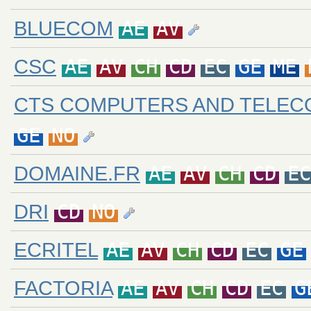
BLUECOM
AE
AV
CSC
AE
AV
CH
CD
EC
GE
ME
CTS COMPUTERS AND TELEC
GE
NO
DOMAINE.FR
AE
AV
CH
CD
EC
DRI
CD
NO
ECRITEL
AE
AV
CH
CD
EC
GE
FACTORIA
AE
AV
CH
CD
EC
G