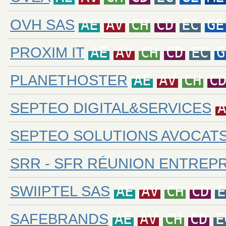
OVH SAS
AE
AV
CH
CD
EC
GE
PROXIM IT
AE
AV
CH
CD
EC
G
PLANETHOSTER
AE
AV
CH
C
SEPTEO DIGITAL&SERVICES
A
SEPTEO SOLUTIONS AVOCAT
SRR - SFR RÉUNION ENTREPR
SWIIPTEL SAS
AE
AV
CH
CD
E
SAFEBRANDS
AE
AV
CH
CD
E