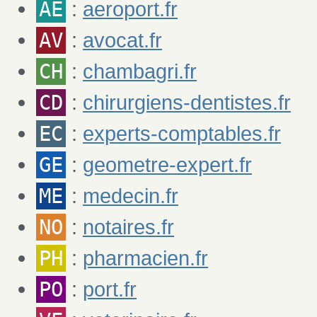
AE
:
aeroport.fr
AV
:
avocat.fr
CH
:
chambagri.fr
CD
:
chirurgiens-dentistes.fr
EC
:
experts-comptables.fr
GE
:
geometre-expert.fr
ME
:
medecin.fr
NO
:
notaires.fr
PH
:
pharmacien.fr
PO
:
port.fr