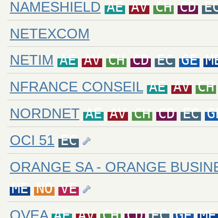
NAMESHIELD
AE
AV
CH
CD
E
NETEXCOM
NETIM
AE
AV
CH
CD
EC
GE
M
NFRANCE CONSEIL
AE
AV
CH
NORDNET
AE
AV
CH
CD
EC
G
OCI 51
EC
ORANGE SA - ORANGE BUSIN
ME
NO
VE
OVEA
AE
AV
CH
CD
EC
GE
ME