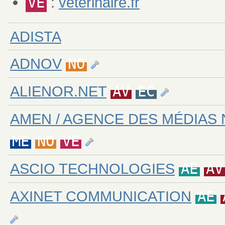
VE
:
veterinaire.fr
ADISTA
ADNOV
NO
ALIENOR.NET
AV
EC
AMEN / AGENCE DES MÉDIAS
ME
NO
VE
ASCIO TECHNOLOGIES
AE
AV
AXINET COMMUNICATION
AE