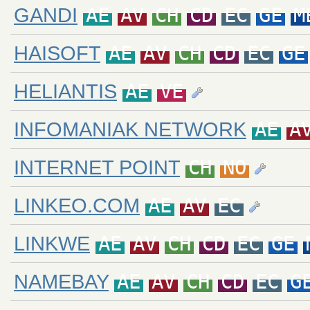
GANDI
AE
AV
CH
CD
EC
GE
M
HAISOFT
AE
AV
CH
CD
EC
GE
HELIANTIS
AE
VE
INFOMANIAK NETWORK
AE
A
INTERNET POINT
CH
NO
LINKEO.COM
AE
AV
EC
LINKWE
AE
AV
CH
CD
EC
GE
NAMEBAY
AE
AV
CH
CD
EC
G