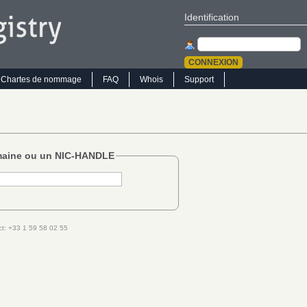
Identification
Chartes de nommage
FAQ
Whois
Support
omaine ou un NIC-HANDLE
act: +33 1 59 58 02 55