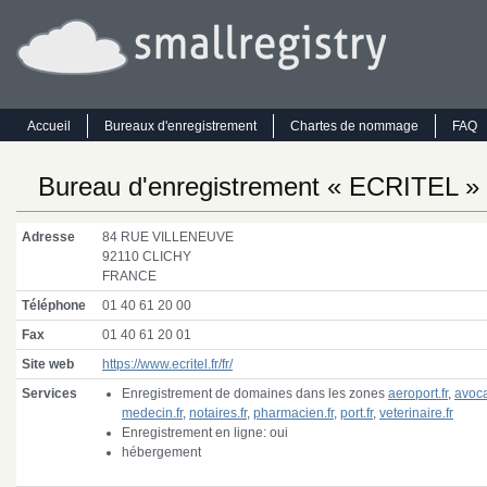
Accueil
Bureaux d'enregistrement
Chartes de nommage
FAQ
Bureau d'enregistrement « ECRITEL »
Adresse
84
RUE
VILLENEUVE
92110
CLICHY
FRANCE
Téléphone
01 40 61 20 00
Fax
01 40 61 20 01
Site web
https://www.ecritel.fr/fr/
Services
Enregistrement de domaines dans les zones
aeroport.fr
,
avocat
medecin.fr
,
notaires.fr
,
pharmacien.fr
,
port.fr
,
veterinaire.fr
Enregistrement en ligne: oui
hébergement