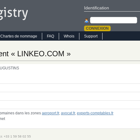
Identification
Chartes de nommage
FAQ
Whois
Support
ment « LINKEO.COM »
UGUSTINS
domaines dans les zones
aeroport.fr
,
avocat.fr
,
experts-comptables.fr
rnet
act: +33 1 59 58 02 55