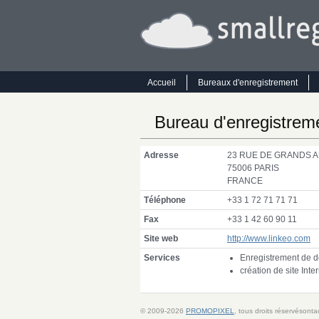
Accueil
Bureaux d'enregistrement
Bureau d'enregistre
Adresse
23
RUE
DE
GRANDS
A
75006
PARIS
FRANCE
Téléphone
+33 1 72 71 71 71
Fax
+33 1 42 60 90 11
Site web
http://www.linkeo.com
Services
Enregistrement de 
création de site Inte
© 2009-2026
PROMOPIXEL
, tous droits réservésont